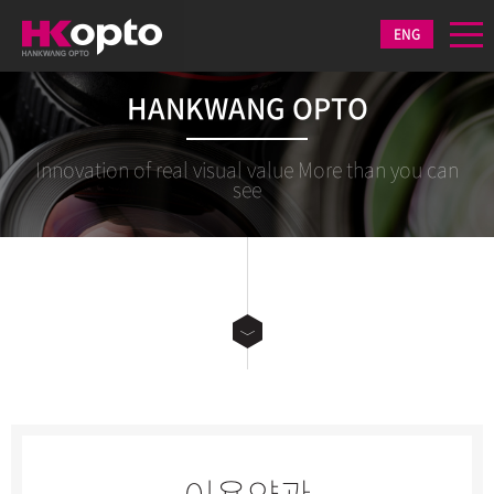
ENG
HANKWANG OPTO
Innovation of real visual value More than you can
see