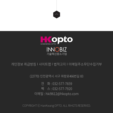
개인정보 취급방침
사이트맵
법적고지
이메일주소무단수집거부
(22770) 인천광역시 서구 파랑로466번길 83
전
공
화 : 032-577-7659
팩
공
스 : 032-577-7920
이메일 :
hki9612@hkopto.com
COPYRIGHT ⓒ HanKwang OPTO. ALL RIHGTS RESERVED.