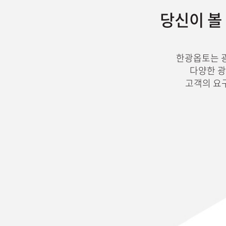
당신이 볼 
한광옵토는 광학 
다양한 광
고객의 요구