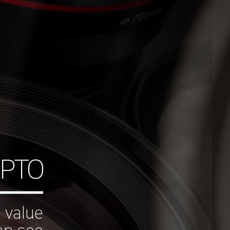
PTO
l value
an see