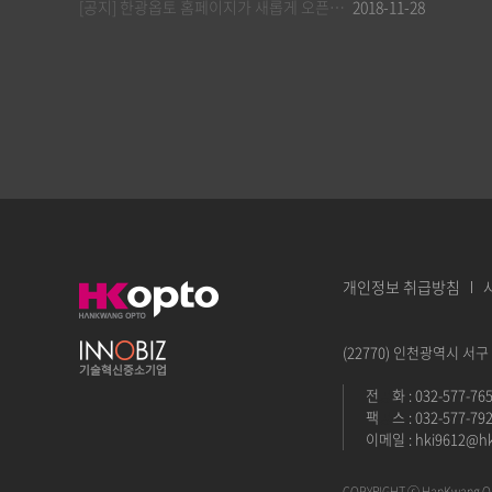
[공지] 한광옵토 홈페이지가 새롭게 오픈합니다.
2018-11-28
개인정보 취급방침
(22770) 인천광역시 서구
전
공
화 : 032-577-76
팩
공
스 : 032-577-79
이메일 :
hki9612@h
COPYRIGHT ⓒ HanKwang OP