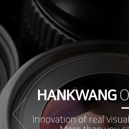
HANKWANG
O
Innovation of real visua
More than you c